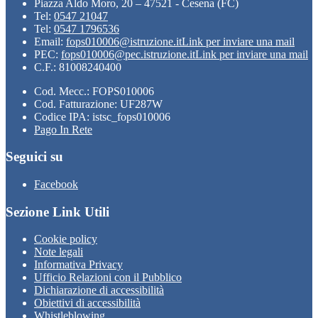
Piazza Aldo Moro, 20 – 47521 - Cesena (FC)
Tel:
0547 21047
Tel:
0547 1796536
Email:
fops010006@istruzione.it
Link per inviare una mail
PEC:
fops010006@pec.istruzione.it
Link per inviare una mail
C.F.: 81008240400
Cod. Mecc.: FOPS010006
Cod. Fatturazione: UF287W
Codice IPA: istsc_fops010006
Pago In Rete
Seguici su
Facebook
Sezione Link Utili
Cookie policy
Note legali
Informativa Privacy
Ufficio Relazioni con il Pubblico
Dichiarazione di accessibilità
Obiettivi di accessibilità
Whistleblowing