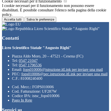
Cookie necessari per il funzionamento
I cookie necessari per il funzionamento non possono essere
disabilitati. È possibile consultare l'elenco nella pagina della cookie
policy.
Accetta tutti
Salva le preferenze
Liceo Scientifico Statale "Augusto Righi"
Contatti
Liceo Scientifico Statale "Augusto Righi"
Piazza Aldo Moro, 20 – 47521 - Cesena (FC)
Tel:
0547 21047
Tel:
0547 1796536
Email:
fops010006@istruzione.it
Link per inviare una mail
PEC:
fops010006@pec.istruzione.it
Link per inviare una mail
C.F.: 81008240400
Cod. Mecc.: FOPS010006
Cod. Fatturazione: UF287W
Codice IPA: istsc_fops010006
Pago In Rete
Seguici su