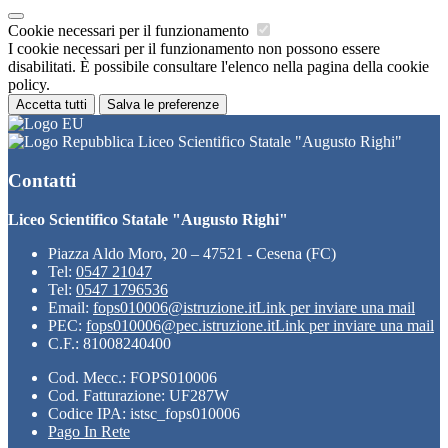
Cookie necessari per il funzionamento
I cookie necessari per il funzionamento non possono essere
disabilitati. È possibile consultare l'elenco nella pagina della cookie
policy.
Accetta tutti
Salva le preferenze
Liceo Scientifico Statale "Augusto Righi"
Contatti
Liceo Scientifico Statale "Augusto Righi"
Piazza Aldo Moro, 20 – 47521 - Cesena (FC)
Tel:
0547 21047
Tel:
0547 1796536
Email:
fops010006@istruzione.it
Link per inviare una mail
PEC:
fops010006@pec.istruzione.it
Link per inviare una mail
C.F.: 81008240400
Cod. Mecc.: FOPS010006
Cod. Fatturazione: UF287W
Codice IPA: istsc_fops010006
Pago In Rete