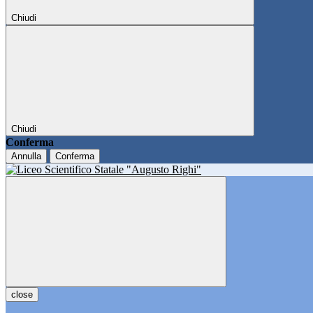
Chiudi
Chiudi
Conferma
Annulla
Conferma
close