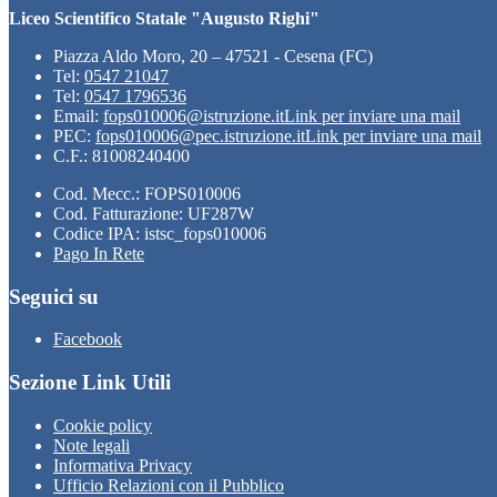
Liceo Scientifico Statale "Augusto Righi"
Piazza Aldo Moro, 20 – 47521 - Cesena (FC)
Tel:
0547 21047
Tel:
0547 1796536
Email:
fops010006@istruzione.it
Link per inviare una mail
PEC:
fops010006@pec.istruzione.it
Link per inviare una mail
C.F.: 81008240400
Cod. Mecc.: FOPS010006
Cod. Fatturazione: UF287W
Codice IPA: istsc_fops010006
Pago In Rete
Seguici su
Facebook
Sezione Link Utili
Cookie policy
Note legali
Informativa Privacy
Ufficio Relazioni con il Pubblico