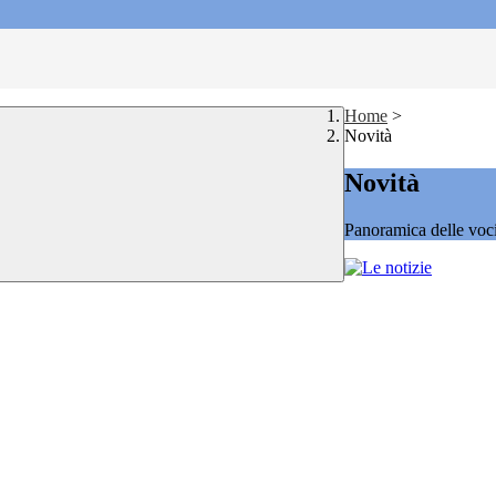
Home
>
Novità
Novità
Panoramica delle voc