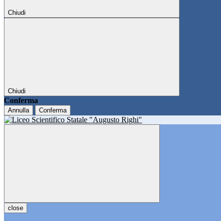
Chiudi
Chiudi
Conferma
Annulla
Conferma
close