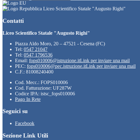
Liceo Scientifico Statale "Augusto Righi"
Contatti
Liceo Scientifico Statale "Augusto Righi"
Piazza Aldo Moro, 20 – 47521 - Cesena (FC)
Tel:
0547 21047
Tel:
0547 1796536
Email:
fops010006@istruzione.it
Link per inviare una mail
PEC:
fops010006@pec.istruzione.it
Link per inviare una mail
C.F.: 81008240400
Cod. Mecc.: FOPS010006
Cod. Fatturazione: UF287W
Codice IPA: istsc_fops010006
Pago In Rete
Seguici su
Facebook
Sezione Link Utili