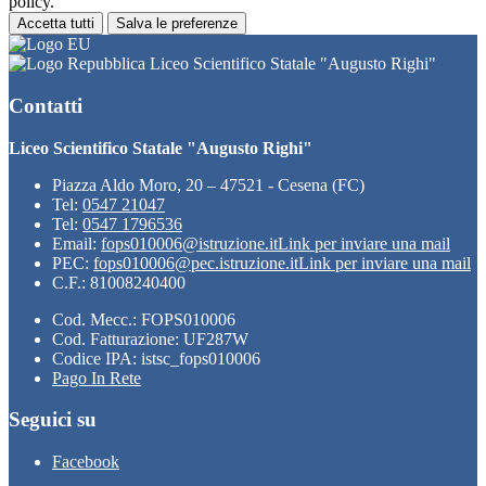
policy.
Accetta tutti
Salva le preferenze
Liceo Scientifico Statale "Augusto Righi"
Contatti
Liceo Scientifico Statale "Augusto Righi"
Piazza Aldo Moro, 20 – 47521 - Cesena (FC)
Tel:
0547 21047
Tel:
0547 1796536
Email:
fops010006@istruzione.it
Link per inviare una mail
PEC:
fops010006@pec.istruzione.it
Link per inviare una mail
C.F.: 81008240400
Cod. Mecc.: FOPS010006
Cod. Fatturazione: UF287W
Codice IPA: istsc_fops010006
Pago In Rete
Seguici su
Facebook