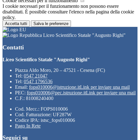
Cookie necessari per il funzionamento
I cookie necessari per il funzionamento non possono essere
disabilitati. È possibile consultare l'elenco nella pagina della cookie
policy.
Accetta tutti
Salva le preferenze
Liceo Scientifico Statale "Augusto Righi"
Contatti
Liceo Scientifico Statale "Augusto Righi"
Piazza Aldo Moro, 20 – 47521 - Cesena (FC)
Tel:
0547 21047
Tel:
0547 1796536
Email:
fops010006@istruzione.it
Link per inviare una mail
PEC:
fops010006@pec.istruzione.it
Link per inviare una mail
C.F.: 81008240400
Cod. Mecc.: FOPS010006
Cod. Fatturazione: UF287W
Codice IPA: istsc_fops010006
Pago In Rete
Seguici su