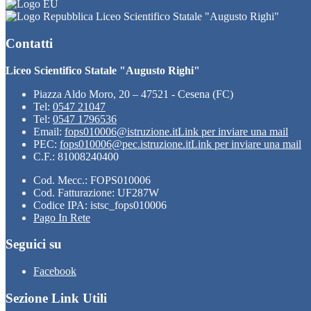
Liceo Scientifico Statale "Augusto Righi"
Contatti
Liceo Scientifico Statale "Augusto Righi"
Piazza Aldo Moro, 20 – 47521 - Cesena (FC)
Tel:
0547 21047
Tel:
0547 1796536
Email:
fops010006@istruzione.it
Link per inviare una mail
PEC:
fops010006@pec.istruzione.it
Link per inviare una mail
C.F.: 81008240400
Cod. Mecc.: FOPS010006
Cod. Fatturazione: UF287W
Codice IPA: istsc_fops010006
Pago In Rete
Seguici su
Facebook
Sezione Link Utili