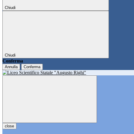
Chiudi
Chiudi
Conferma
Annulla
Conferma
close