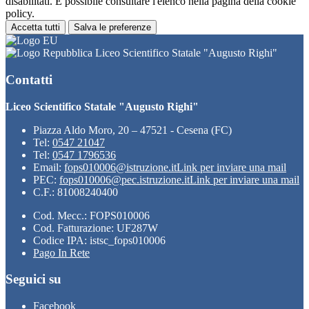
disabilitati. È possibile consultare l'elenco nella pagina della cookie
policy.
Accetta tutti
Salva le preferenze
Liceo Scientifico Statale "Augusto Righi"
Contatti
Liceo Scientifico Statale "Augusto Righi"
Piazza Aldo Moro, 20 – 47521 - Cesena (FC)
Tel:
0547 21047
Tel:
0547 1796536
Email:
fops010006@istruzione.it
Link per inviare una mail
PEC:
fops010006@pec.istruzione.it
Link per inviare una mail
C.F.: 81008240400
Cod. Mecc.: FOPS010006
Cod. Fatturazione: UF287W
Codice IPA: istsc_fops010006
Pago In Rete
Seguici su
Facebook