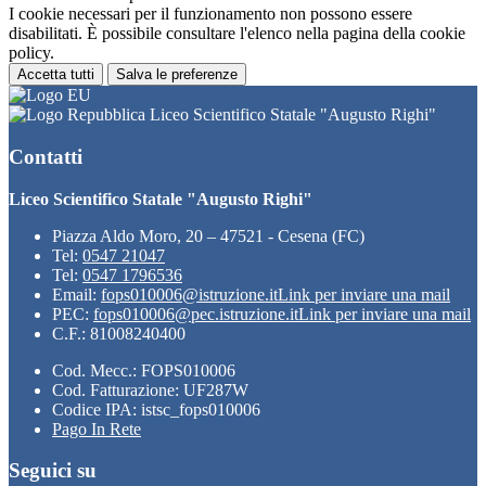
I cookie necessari per il funzionamento non possono essere
disabilitati. È possibile consultare l'elenco nella pagina della cookie
policy.
Accetta tutti
Salva le preferenze
Liceo Scientifico Statale "Augusto Righi"
Contatti
Liceo Scientifico Statale "Augusto Righi"
Piazza Aldo Moro, 20 – 47521 - Cesena (FC)
Tel:
0547 21047
Tel:
0547 1796536
Email:
fops010006@istruzione.it
Link per inviare una mail
PEC:
fops010006@pec.istruzione.it
Link per inviare una mail
C.F.: 81008240400
Cod. Mecc.: FOPS010006
Cod. Fatturazione: UF287W
Codice IPA: istsc_fops010006
Pago In Rete
Seguici su