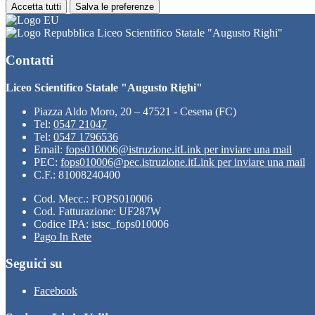
Accetta tutti
Salva le preferenze
Liceo Scientifico Statale "Augusto Righi"
Contatti
Liceo Scientifico Statale "Augusto Righi"
Piazza Aldo Moro, 20 – 47521 - Cesena (FC)
Tel:
0547 21047
Tel:
0547 1796536
Email:
fops010006@istruzione.it
Link per inviare una mail
PEC:
fops010006@pec.istruzione.it
Link per inviare una mail
C.F.: 81008240400
Cod. Mecc.: FOPS010006
Cod. Fatturazione: UF287W
Codice IPA: istsc_fops010006
Pago In Rete
Seguici su
Facebook