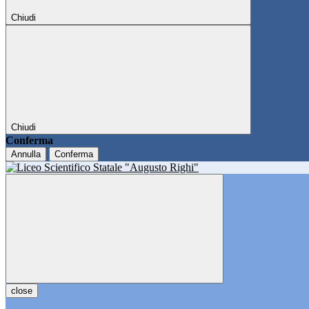
Chiudi
Chiudi
Conferma
Annulla
Conferma
close