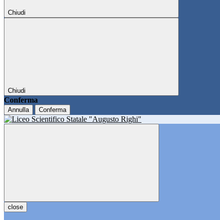
Chiudi
Chiudi
Conferma
Annulla
Conferma
close