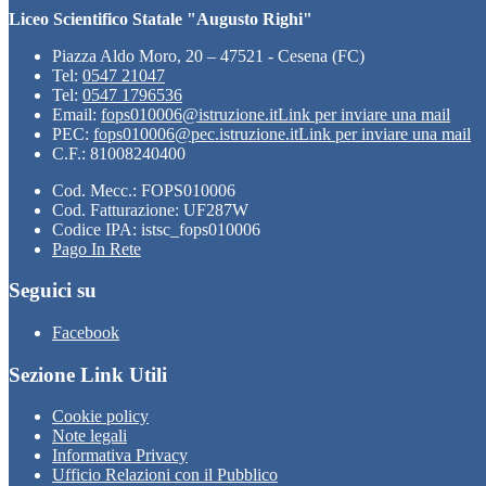
Liceo Scientifico Statale "Augusto Righi"
Piazza Aldo Moro, 20 – 47521 - Cesena (FC)
Tel:
0547 21047
Tel:
0547 1796536
Email:
fops010006@istruzione.it
Link per inviare una mail
PEC:
fops010006@pec.istruzione.it
Link per inviare una mail
C.F.: 81008240400
Cod. Mecc.: FOPS010006
Cod. Fatturazione: UF287W
Codice IPA: istsc_fops010006
Pago In Rete
Seguici su
Facebook
Sezione Link Utili
Cookie policy
Note legali
Informativa Privacy
Ufficio Relazioni con il Pubblico