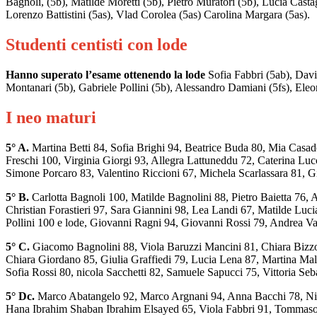
Bagnoli, (5b), Matilde Moretti (5b), Pietro Muratori (5b), Lucia Castag
Lorenzo Battistini (5as), Vlad Corolea (5as) Carolina Margara (5as).
Studenti centisti con lode
Hanno superato l’esame ottenendo la lode
Sofia Fabbri (5ab), Davi
Montanari (5b), Gabriele Pollini (5b), Alessandro Damiani (5fs), Eleon
I neo maturi
5° A.
Martina Betti 84, Sofia Brighi 94, Beatrice Buda 80, Mia Casa
Freschi 100, Virginia Giorgi 93, Allegra Lattuneddu 72, Caterina Luc
Simone Porcaro 83, Valentino Riccioni 67, Michela Scarlassara 81, Giu
5° B.
Carlotta Bagnoli 100, Matilde Bagnolini 88, Pietro Baietta 76,
Christian Forastieri 97, Sara Giannini 98, Lea Landi 67, Matilde Lu
Pollini 100 e lode, Giovanni Ragni 94, Giovanni Rossi 79, Andrea Va
5° C.
Giacomo Bagnolini 88, Viola Baruzzi Mancini 81, Chiara Bizzoc
Chiara Giordano 85, Giulia Graffiedi 79, Lucia Lena 87, Martina Mal
Sofia Rossi 80, nicola Sacchetti 82, Samuele Sapucci 75, Vittoria Seba
5° Dc.
Marco Abatangelo 92, Marco Argnani 94, Anna Bacchi 78, Nicol
Hana Ibrahim Shaban Ibrahim Elsayed 65, Viola Fabbri 91, Tommaso 