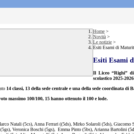
Home
>
Novità
>
Le notizie
>
Esiti Esami di Matur
Esiti Esami 
Il Liceo “Righi” d
scolastico 2025-2026
ato
14 classi, 13 della sede centrale e una della sede coordinata d
voto massimo 100/100, 15 hanno ottenuto il 100 e lode.
Marco Natali (5cs), Anna Ferrari ((5ds), Mirko Solaroli (5ds), Giacomo
i (5gs), Veronica Boschi (5gs), Emma Pinto (5bs), Arianna Bartolini (5d