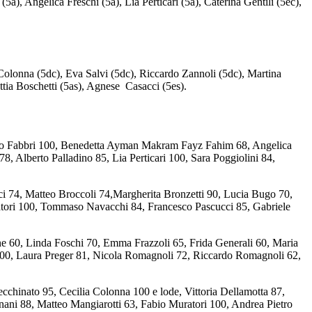
5a), Angelica Freschi (5a), Lia Perticari (5a), Caterina Gentili (5ec),
 Colonna (5dc), Eva Salvi (5dc), Riccardo Zannoli (5dc), Martina
ttia Boschetti (5as), Agnese Casacci (5es).
andro Fabbri 100, Benedetta Ayman Makram Fayz Fahim 68, Angelica
, Alberto Palladino 85, Lia Perticari 100, Sara Poggiolini 84,
ici 74, Matteo Broccoli 74,Margherita Bronzetti 90, Lucia Bugo 70,
uratori 100, Tommaso Navacchi 84, Francesco Pascucci 85, Gabriele
e 60, Linda Foschi 70, Emma Frazzoli 65, Frida Generali 60, Maria
 100, Laura Preger 81, Nicola Romagnoli 72, Riccardo Romagnoli 62,
chinato 95, Cecilia Colonna 100 e lode, Vittoria Dellamotta 87,
ni 88, Matteo Mangiarotti 63, Fabio Muratori 100, Andrea Pietro