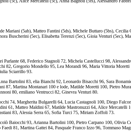
noli (5c), Alice Mercatelli (5c), Anna Bagnoli (5fs), Alessandro Fabbri (
de Mariani (5ab), Matteo Fantini (5ds), Michele Buttaro (5bs), Cecilia
ora Buscherini (5ec), Elisabetta Terenzi (5ec), Gioia Venturi (5ec), Ma
dei Parlante 68, Federico Stagnoli 72, Michela Castellucci 98, Aless
chi 82, Gregorio Mondello 95, Lea Morandi 96, Maria Vittoria Moretti 78
lia Sciarrillo 93.
 Anna Bartolini 83, elia Bianchi 92, Leonardo Bisacchi 96, Sara Bonam
ciani 87, Martina Montanari 100 e lode, Matilde Moretti 100, Pietro M
nnoni 80, emiliano Ventrucci 82, Ginevra Venturi 80.
chi 74, Margherita Bulgarelli 64, Lucia Castagnoli 100, Diego Falcon
dini 61, Matteo Maldini 67, Matilde Mastronuzzi 64, Alice Mercatelli
stiani 83, Alessia Serra 65, Sofia Turci 75, Miriam Zoffoli 73.
ò Baiocchi 93, Arianna Bartolini 100, Pietro Carpano 100, Olivia Cec
Faedi 81, Martina Gattei 84, Pasquale Franco Izzo 96, Tommaso Magna