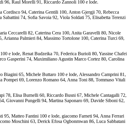
i 96, Raul Morelli 91, Riccardo Zannoli 100 e lode.
a Cordisco 94, Caterina Gentili 100, Anton Gjergji 70, Rebecca
 Sabattini 74, Sofia Savoia 92, Viola Soldati 75, Elisabetta Terenzi
ia Ceccarelli 82, Caterina Cera 100, Anita Garavelli 80, Nicole
5, Arianna Palmieri 84, Massimo Tortolone 100, Caterina Turci 69,
 100 e lode, Renat Budzeika 70, Federica Burioli 80, Yassine Chafei
arco Gasperini 74, Maximiliano Agustin Marco Cortez 80, Carolina
 Biagini 65, Michele Buttaro 100 e lode, Alessandro Camprini 81,
Luca Pompei 69, Lorenzo Romano 64, Anna Toni 88, Tommaso Vitali
mpi 78, Elisa Burnelli 60, Riccardo Busni 67, Michele Cantagalli 72,
 64, Giovanni Pungelli 94, Martina Saponaro 69, Davide Siboni 62,
i 95, Matteo Fantini 100 e lode, giacomo Farneti 94, Anna Ferrari
Giacomo Moschini 63, Derick Efosa Ogbonmwan 86, Luca Sabbatani