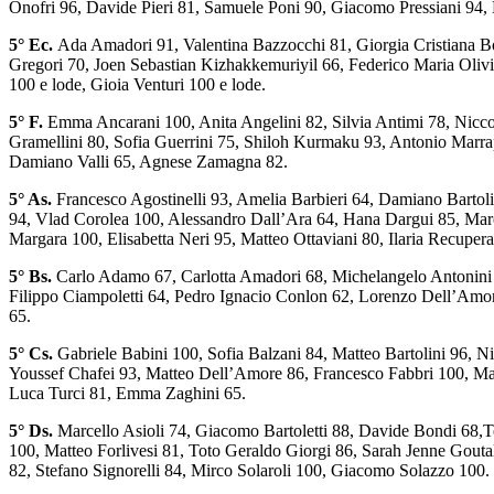
Onofri 96, Davide Pieri 81, Samuele Poni 90, Giacomo Pressiani 94, 
5° Ec.
Ada Amadori 91, Valentina Bazzocchi 81, Giorgia Cristiana Bo
Gregori 70, Joen Sebastian Kizhakkemuriyil 66, Federico Maria Olivier
100 e lode, Gioia Venturi 100 e lode.
5° F.
Emma Ancarani 100, Anita Angelini 82, Silvia Antimi 78, Niccol
Gramellini 80, Sofia Guerrini 75, Shiloh Kurmaku 93, Antonio Marrap
Damiano Valli 65, Agnese Zamagna 82.
5° As.
Francesco Agostinelli 93, Amelia Barbieri 64, Damiano Bartoli
94, Vlad Corolea 100, Alessandro Dall’Ara 64, Hana Dargui 85, Marc
Margara 100, Elisabetta Neri 95, Matteo Ottaviani 80, Ilaria Recupera
5° Bs.
Carlo Adamo 67, Carlotta Amadori 68, Michelangelo Antonini 
Filippo Ciampoletti 64, Pedro Ignacio Conlon 62, Lorenzo Dell’Am
65.
5° Cs.
Gabriele Babini 100, Sofia Balzani 84, Matteo Bartolini 96, Ni
Youssef Chafei 93, Matteo Dell’Amore 86, Francesco Fabbri 100, Mane
Luca Turci 81, Emma Zaghini 65.
5° Ds.
Marcello Asioli 74, Giacomo Bartoletti 88, Davide Bondi 68,T
100, Matteo Forlivesi 81, Toto Geraldo Giorgi 86, Sarah Jenne Go
82, Stefano Signorelli 84, Mirco Solaroli 100, Giacomo Solazzo 100.