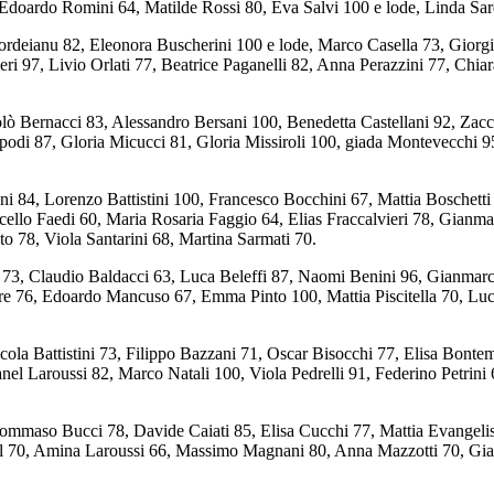
Edoardo Romini 64, Matilde Rossi 80, Eva Salvi 100 e lode, Linda Sard
rdeianu 82, Eleonora Buscherini 100 e lode, Marco Casella 73, Giorgi
i 97, Livio Orlati 77, Beatrice Paganelli 82, Anna Perazzini 77, Chiara
ò Bernacci 83, Alessandro Bersani 100, Benedetta Castellani 92, Zaccar
odi 87, Gloria Micucci 81, Gloria Missiroli 100, giada Montevecchi 9
ni 84, Lorenzo Battistini 100, Francesco Bocchini 67, Mattia Boschetti
ello Faedi 60, Maria Rosaria Faggio 64, Elias Fraccalvieri 78, Gianm
to 78, Viola Santarini 68, Martina Sarmati 70.
73, Claudio Baldacci 63, Luca Beleffi 87, Naomi Benini 96, Gianmarco
ore 76, Edoardo Mancuso 67, Emma Pinto 100, Mattia Piscitella 70, 
cola Battistini 73, Filippo Bazzani 71, Oscar Bisocchi 77, Elisa Bonte
l Laroussi 82, Marco Natali 100, Viola Pedrelli 91, Federino Petrini
ommaso Bucci 78, Davide Caiati 85, Elisa Cucchi 77, Mattia Evangelist
utal 70, Amina Laroussi 66, Massimo Magnani 80, Anna Mazzotti 70, 