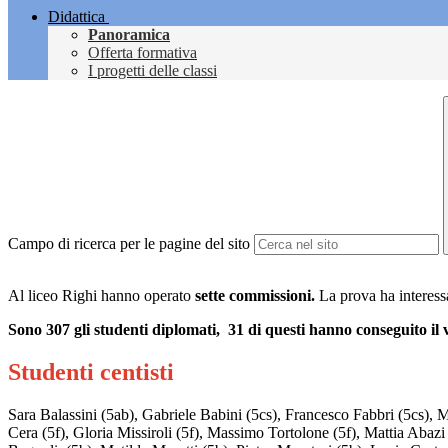
Didattica
Panoramica
Offerta formativa
I progetti delle classi
Campo di ricerca per le pagine del sito
Al liceo Righi hanno operato
sette commissioni.
La prova ha interess
Sono 307 gli studenti diplomati,
31 di questi hanno conseguito il 
Studenti centisti
Sara Balassini (5ab), Gabriele Babini (5cs), Francesco Fabbri (5cs), 
Cera (5f), Gloria Missiroli (5f), Massimo Tortolone (5f), Mattia Abaz