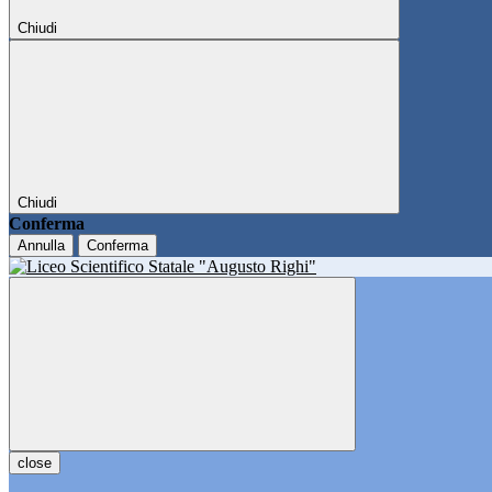
Chiudi
Chiudi
Conferma
Annulla
Conferma
close