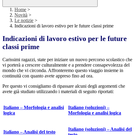
Home
>
Novità
>
Le notizie
>
Indicazioni di lavoro estivo per le future classi prime
Indicazioni di lavoro estivo per le future
classi prime
Carissimi ragazzi, state per iniziare un nuovo percorso scolastico che
vi porterà a crescere culturalmente e a prendere consapevolezza del
mondo che vi circonda.
Affronteremo questo viaggio insieme in
continuità con quanto avete appreso fino ad ora.
Per questo vi consigliamo di ripassare alcuni degli argomenti che
avete già studiato utilizzando i materiali di seguito riportati:
Italiano – Morfologia e analisi
Italiano (soluzioni) –
logica
Morfologia e analisi logica
Italiano (soluzioni) – Analisi del
Italiano – Analisi del testo
testo