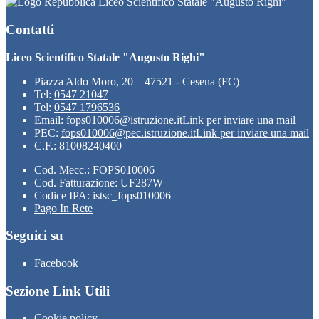
Liceo Scientifico Statale "Augusto Righi"
Contatti
Liceo Scientifico Statale "Augusto Righi"
Piazza Aldo Moro, 20 – 47521 - Cesena (FC)
Tel:
0547 21047
Tel:
0547 1796536
Email:
fops010006@istruzione.it
Link per inviare una mail
PEC:
fops010006@pec.istruzione.it
Link per inviare una mail
C.F.: 81008240400
Cod. Mecc.: FOPS010006
Cod. Fatturazione: UF287W
Codice IPA: istsc_fops010006
Pago In Rete
Seguici su
Facebook
Sezione Link Utili
Cookie policy