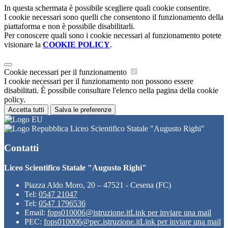
In questa schermata è possibile scegliere quali cookie consentire.
I cookie necessari sono quelli che consentono il funzionamento della
piattaforma e non è possibile disabilitarli.
Per conoscere quali sono i cookie necessari al funzionamento potete
visionare la
COOKIE POLICY
.
Cookie necessari per il funzionamento
I cookie necessari per il funzionamento non possono essere
disabilitati. È possibile consultare l'elenco nella pagina della cookie
policy.
Accetta tutti
Salva le preferenze
Liceo Scientifico Statale "Augusto Righi"
Contatti
Liceo Scientifico Statale "Augusto Righi"
Piazza Aldo Moro, 20 – 47521 - Cesena (FC)
Tel:
0547 21047
Tel:
0547 1796536
Email:
fops010006@istruzione.it
Link per inviare una mail
PEC:
fops010006@pec.istruzione.it
Link per inviare una mail