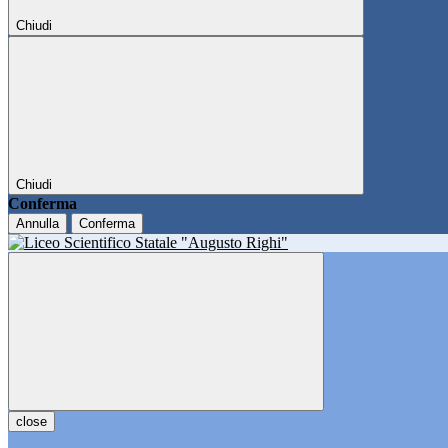
Chiudi
Chiudi
Conferma
Annulla
Conferma
close