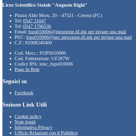
Liceo Scientifico Statale "Augusto Righi"
Piazza Aldo Moro, 20 – 47521 - Cesena (FC)
Tel:
0547 21047
Tel:
0547 1796536
Email:
fops010006@istruzione.it
Link per inviare una mail
PEC:
fops010006@pec.istruzione.it
Link per inviare una mail
C.F.: 81008240400
Cod. Mecc.: FOPS010006
Cod. Fatturazione: UF287W
Codice IPA: istsc_fops010006
Pago In Rete
Seguici su
Facebook
Sezione Link Utili
Cookie policy
Note legali
Informativa Privacy
Ufficio Relazioni con il Pubblico