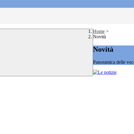
Home
>
Novità
Novità
Panoramica delle voc