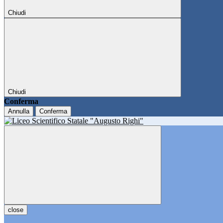
Chiudi
Chiudi
Conferma
Annulla
Conferma
close