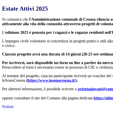
Estate Attivi 2025
Si comunica che
l'Amministrazione comunale di Cesena rilancia a
attivamente alla vita della comunità attraverso progetti di volontar
L'
edizione 2025 è pensata per i ragazzi e le ragazze residenti nel
L'impegno civile volontario si concretizza in progetti pratici e utili all
e civico.
Ciascun progetto avrà una durata di 14 giorni (20-25 ore settimana
Per iscriversi, sarà disponibile un form on line a partire da merc
Peraccedere al form è necessario essere in possesso di CIE o credenzi
Al termine del progetto, ciascun partecipante riceverà un voucher del va
IoSonoCesena
(
https://www.iosonocesena.it/
).
Per ulteriori informazioni, è possibile scrivere a
orientagiovani@comu
oppure consultare il sito del Comune alla pagina dedicata
https://siti
Notizie