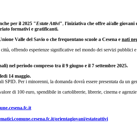
nche per il 2025 "
Estate Attivi
"
,
l'iniziativa che offre ai/alle giovan
iato formativi e gratificanti.
l'Unione Valle del Savio o che frequentano scuole a Cesena e
nati ne
a città, offrendo esperienze significative nel mondo dei servizi pubblici e 
li) nel periodo compreso tra il 9 giugno e il 7 settembre 2025.
oledì 14 maggio.
ali SPID. Per i minorenni, la domanda dovrà essere presentata da un ge
lore di 100 euro, spendibile in cartolibrerie, librerie, cinema e agenzie
ne.cesena.fc.it
tematici.comune.cesena.fc.it/orientagiovani/estateattivi