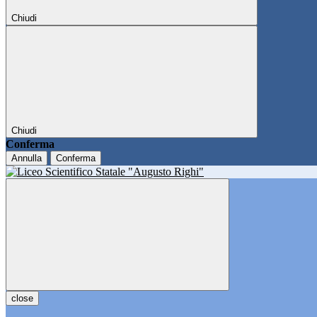
Chiudi
Chiudi
Conferma
Annulla
Conferma
close