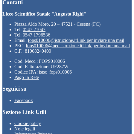
Contatti
Liceo Scientifico Statale "Augusto Righi"
Piazza Aldo Moro, 20 – 47521 - Cesena (FC)
Tel:
0547 21047
Tel:
0547 1796536
Email:
fops010006@istruzione.it
Link per inviare una mail
PEC:
fops010006@pec.istruzione.it
Link per inviare una mail
C.F.: 81008240400
Cod. Mecc.: FOPS010006
Cod. Fatturazione: UF287W
Codice IPA: istsc_fops010006
Pago In Rete
Seguici su
Facebook
Sezione Link Utili
Cookie policy
Note legali