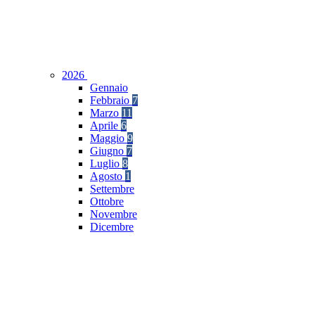
2026
Gennaio
Febbraio
7
Marzo
11
Aprile
6
Maggio
9
Giugno
7
Luglio
8
Agosto
1
Settembre
Ottobre
Novembre
Dicembre