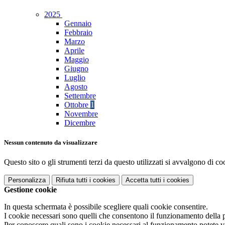
2025
Gennaio
Febbraio
Marzo
Aprile
Maggio
Giugno
Luglio
Agosto
Settembre
Ottobre
1
Novembre
Dicembre
Nessun contenuto da visualizzare
Questo sito o gli strumenti terzi da questo utilizzati si avvalgono di coo
Personalizza
Rifiuta tutti
i cookies
Accetta tutti
i cookies
Gestione cookie
In questa schermata è possibile scegliere quali cookie consentire.
I cookie necessari sono quelli che consentono il funzionamento della pi
Per conoscere quali sono i cookie necessari al funzionamento potete v