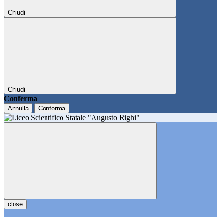
Chiudi
Chiudi
Conferma
Annulla
Conferma
close