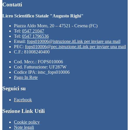
Contatti
Liceo Scientifico Statale "Augusto Righi"
Piazza Aldo Moro, 20 – 47521 - Cesena (FC)
Tel:
0547 21047
Tel:
0547 1796536
Email:
fops010006@istruzione.it
Link per inviare una mail
PEC:
fops010006@pec.istruzione.it
Link per inviare una mail
C.F.: 81008240400
Cod. Mecc.: FOPS010006
Cod. Fatturazione: UF287W
Codice IPA: istsc_fops010006
Pago In Rete
Seguici su
Facebook
Sezione Link Utili
Cookie policy
Note legali