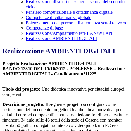
Realizzazione di smart class per la scuola del secondo
ciclo
Pensiero computazionale e cittadinanza digitale
Competenze di cittadinanza globale
Potenziamento dei percorsi di alternanza scuola-lavoro
Competenze di base
Realizzazione/Ampliamento rete LAN/WLAN
Realizzazione AMBIENTI DIGITALI
Realizzazione AMBIENTI DIGITALI
Progetto Realizzazione AMBIENTI DIGITALI
BANDO 12810 DEL 15/10/2015 - PON-FESR – Realizzazione
AMBIENTI DIGITALI - Candidatura n°11225
Titolo del progetto:
Una didattica innovativa per cittadini europei
competenti
Descrizione progetto:
Il seguente progetto si configura come
l'estensione del precedente progetto 'Una didattica innovativa per
cittadini europei competenti' in cui si richiedono fondi per allestire le
rimanenti 34 aule sulle 46 totali della sede di Cesena con monitor
TV da 50 pollici collegati tramite cavo video più alcuni PC e/o
videoproiettori per un loro utilizzo a livello didattico.