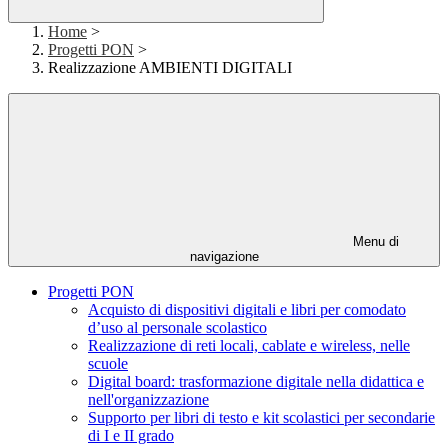
Home
>
Progetti PON
>
Realizzazione AMBIENTI DIGITALI
Menu di
navigazione
Progetti PON
Acquisto di dispositivi digitali e libri per comodato
d’uso al personale scolastico
Realizzazione di reti locali, cablate e wireless, nelle
scuole
Digital board: trasformazione digitale nella didattica e
nell'organizzazione
Supporto per libri di testo e kit scolastici per secondarie
di I e II grado