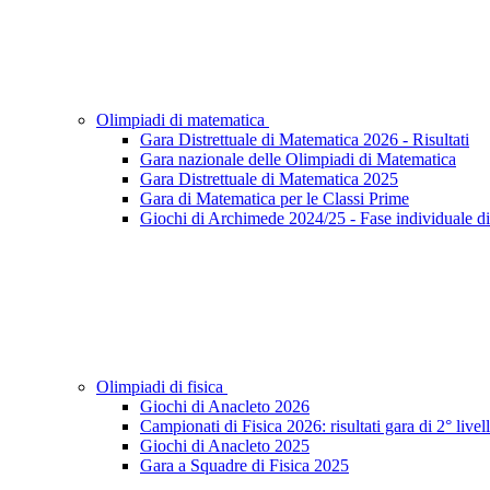
Olimpiadi di matematica
Gara Distrettuale di Matematica 2026 - Risultati
Gara nazionale delle Olimpiadi di Matematica
Gara Distrettuale di Matematica 2025
Gara di Matematica per le Classi Prime
Giochi di Archimede 2024/25 - Fase individuale di 
Olimpiadi di fisica
Giochi di Anacleto 2026
Campionati di Fisica 2026: risultati gara di 2° livel
Giochi di Anacleto 2025
Gara a Squadre di Fisica 2025