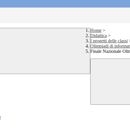
Home
>
Didattica
>
I progetti delle classi
Olimpiadi di informat
Finale Nazionale Oli
e