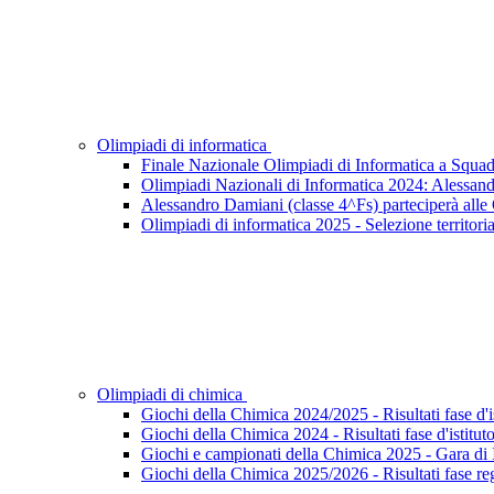
Olimpiadi di informatica
Finale Nazionale Olimpiadi di Informatica a Squad
Olimpiadi Nazionali di Informatica 2024: Alessand
Alessandro Damiani (classe 4^Fs) parteciperà alle
Olimpiadi di informatica 2025 - Selezione territoria
Olimpiadi di chimica
Giochi della Chimica 2024/2025 - Risultati fase d'i
Giochi della Chimica 2024 - Risultati fase d'istitut
Giochi e campionati della Chimica 2025 - Gara di I
Giochi della Chimica 2025/2026 - Risultati fase re