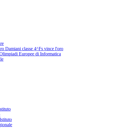
re
ro Damiani classe 4^Fs vince l'oro
 Olimpiadi Europee di Informatica
le
stituto
o
stituto
gionale