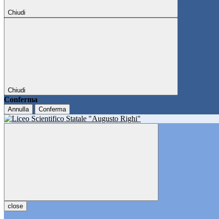
Chiudi
Chiudi
Conferma
Annulla
Conferma
close