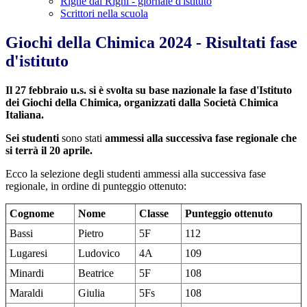
Righe dal Righi - giornale d'istituto
Scrittori nella scuola
Giochi della Chimica 2024 - Risultati fase
d'istituto
Il 27 febbraio u.s. si è svolta su base nazionale la fase d'Istituto
dei Giochi della Chimica, organizzati dalla Società Chimica
Italiana.
Sei studenti
sono stati
ammessi alla successiva fase regionale
che
si terrà il 20 aprile.
Ecco la selezione degli studenti ammessi alla successiva fase
regionale, in ordine di punteggio ottenuto:
Cognome
Nome
Classe
Punteggio ottenuto
Bassi
Pietro
5F
112
Lugaresi
Ludovico
4A
109
Minardi
Beatrice
5F
108
Maraldi
Giulia
5Fs
108