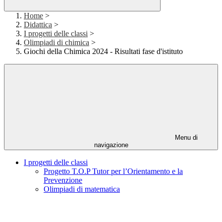
Home
>
Didattica
>
I progetti delle classi
>
Olimpiadi di chimica
>
Giochi della Chimica 2024 - Risultati fase d'istituto
Menu di
navigazione
I progetti delle classi
Progetto T.O.P Tutor per l’Orientamento e la
Prevenzione
Olimpiadi di matematica