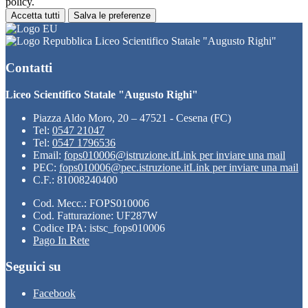
policy.
Accetta tutti
Salva le preferenze
Liceo Scientifico Statale "Augusto Righi"
Contatti
Liceo Scientifico Statale "Augusto Righi"
Piazza Aldo Moro, 20 – 47521 - Cesena (FC)
Tel:
0547 21047
Tel:
0547 1796536
Email:
fops010006@istruzione.it
Link per inviare una mail
PEC:
fops010006@pec.istruzione.it
Link per inviare una mail
C.F.: 81008240400
Cod. Mecc.: FOPS010006
Cod. Fatturazione: UF287W
Codice IPA: istsc_fops010006
Pago In Rete
Seguici su
Facebook