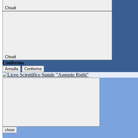
Chiudi
Chiudi
Conferma
Annulla
Conferma
close