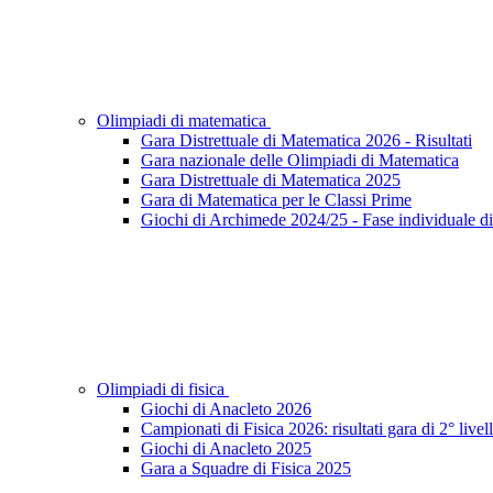
Olimpiadi di matematica
Gara Distrettuale di Matematica 2026 - Risultati
Gara nazionale delle Olimpiadi di Matematica
Gara Distrettuale di Matematica 2025
Gara di Matematica per le Classi Prime
Giochi di Archimede 2024/25 - Fase individuale di 
Olimpiadi di fisica
Giochi di Anacleto 2026
Campionati di Fisica 2026: risultati gara di 2° livel
Giochi di Anacleto 2025
Gara a Squadre di Fisica 2025