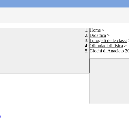
Home
>
Didattica
>
I progetti delle classi
Olimpiadi di fisica
>
Giochi di Anacleto 2
e