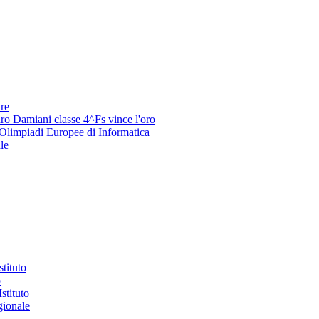
re
ro Damiani classe 4^Fs vince l'oro
 Olimpiadi Europee di Informatica
le
stituto
o
stituto
gionale