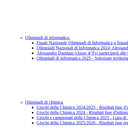
Olimpiadi di informatica
Finale Nazionale Olimpiadi di Informatica a Squad
Olimpiadi Nazionali di Informatica 2024: Alessand
Alessandro Damiani (classe 4^Fs) parteciperà alle
Olimpiadi di informatica 2025 - Selezione territoria
Olimpiadi di chimica
Giochi della Chimica 2024/2025 - Risultati fase d'i
Giochi della Chimica 2024 - Risultati fase d'istitut
Giochi e campionati della Chimica 2025 - Gara di I
Giochi della Chimica 2025/2026 - Risultati fase re