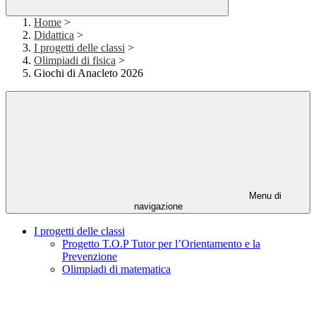
Home
>
Didattica
>
I progetti delle classi
>
Olimpiadi di fisica
>
Giochi di Anacleto 2026
Menu di
navigazione
I progetti delle classi
Progetto T.O.P Tutor per l’Orientamento e la
Prevenzione
Olimpiadi di matematica