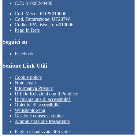
C.F.: 81008240400
Cod. Mecc.: FOPS010006
Cod. Fatturazione: UF287W
Codice IPA: istsc_fops010006
Pago In Rete
Seguici su
Facebook
Sezione Link Utili
Cookie policy
Note legali
Informativa Privacy
Ufficio Relazioni con il Pubblico
Dichiarazione di accessibilità
Obiettivi di accessibilità
Whistleblowing
Gestione consensi cookie
Amministrazione trasparente
Pagina visualizzata
365
volte