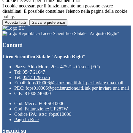
Cookie necessari per il funzionamento
I cookie necessari per il funzionamento non possono essere
disabilitati. È possibile consultare l'elenco nella pagina della cookie
policy.
Accetta tutti
Salva le preferenze
Liceo Scientifico Statale "Augusto Righi"
Contatti
Liceo Scientifico Statale "Augusto Righi"
Piazza Aldo Moro, 20 – 47521 - Cesena (FC)
Tel:
0547 21047
Tel:
0547 1796536
Email:
fops010006@istruzione.it
Link per inviare una mail
PEC:
fops010006@pec.istruzione.it
Link per inviare una mail
C.F.: 81008240400
Cod. Mecc.: FOPS010006
Cod. Fatturazione: UF287W
Codice IPA: istsc_fops010006
Pago In Rete
Seguici su