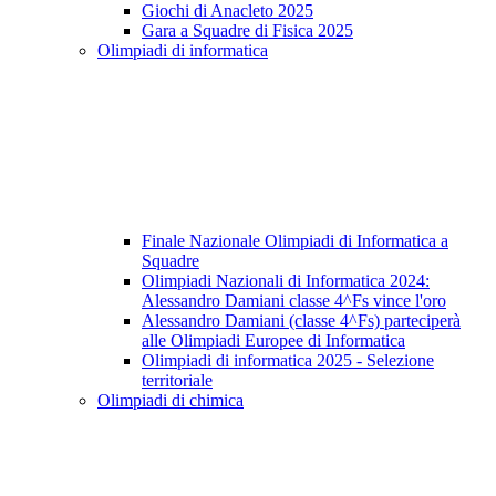
Giochi di Anacleto 2025
Gara a Squadre di Fisica 2025
Olimpiadi di informatica
Finale Nazionale Olimpiadi di Informatica a
Squadre
Olimpiadi Nazionali di Informatica 2024:
Alessandro Damiani classe 4^Fs vince l'oro
Alessandro Damiani (classe 4^Fs) parteciperà
alle Olimpiadi Europee di Informatica
Olimpiadi di informatica 2025 - Selezione
territoriale
Olimpiadi di chimica