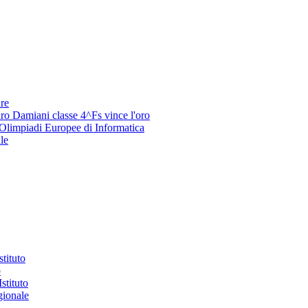
re
ro Damiani classe 4^Fs vince l'oro
 Olimpiadi Europee di Informatica
le
stituto
o
stituto
gionale