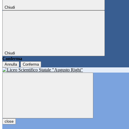
Chiudi
Chiudi
Conferma
Annulla
Conferma
close