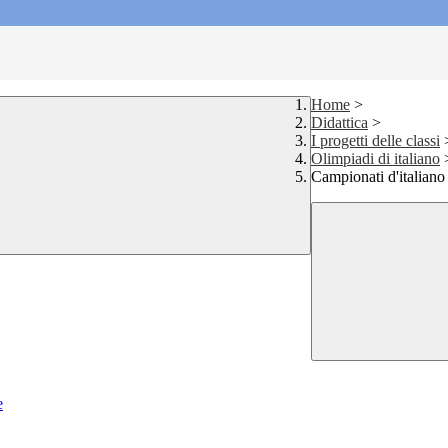
Home
>
Didattica
>
I progetti delle classi
Olimpiadi di italiano
Campionati d'italiano 
e