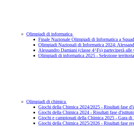
Olimpiadi di informatica
Finale Nazionale Olimpiadi di Informatica a Squad
Olimpiadi Nazionali di Informatica 2024: Alessand
Alessandro Damiani (classe 4^Fs) parteciperà alle
Olimpiadi di informatica 2025 - Selezione territoria
Olimpiadi di chimica
Giochi della Chimica 2024/2025 - Risultati fase d'i
Giochi della Chimica 2024 - Risultati fase d'istitut
Giochi e campionati della Chimica 2025 - Gara di I
Giochi della Chimica 2025/2026 - Risultati fase re