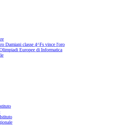
re
ro Damiani classe 4^Fs vince l'oro
 Olimpiadi Europee di Informatica
le
stituto
o
stituto
gionale