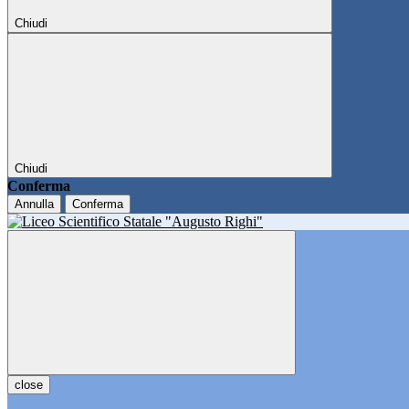
Chiudi
Chiudi
Conferma
Annulla
Conferma
close